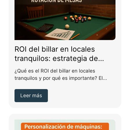
ROI del billar en locales
tranquilos: estrategia de
precios; tiempos y rotación
¿Qué es el ROI del billar en locales
de mesas
tranquilos y por qué es importante? El...
Leer más