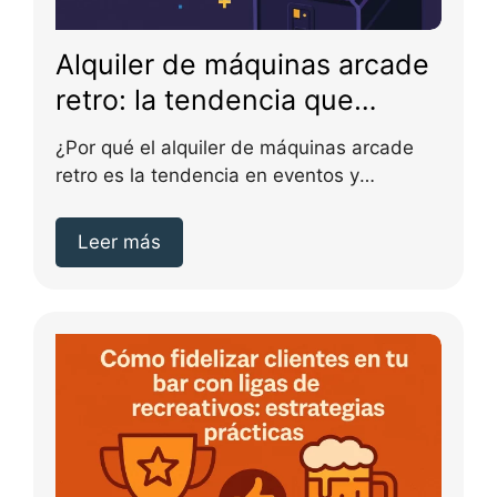
Alquiler de máquinas arcade
retro: la tendencia que
triunfa en eventos y
¿Por qué el alquiler de máquinas arcade
celebraciones
retro es la tendencia en eventos y
celebraciones?...
Leer más