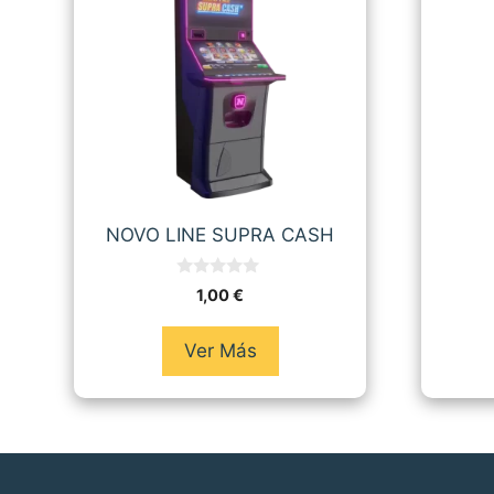
NOVO LINE SUPRA CASH
0
1,00
€
d
e
5
Ver Más