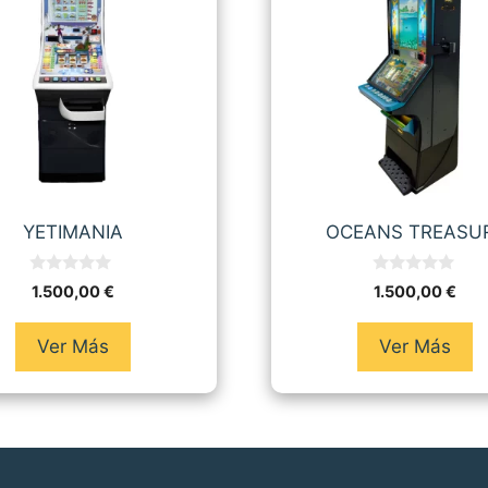
YETIMANIA
OCEANS TREASU
0
0
1.500,00
€
1.500,00
€
d
d
e
e
5
5
Ver Más
Ver Más