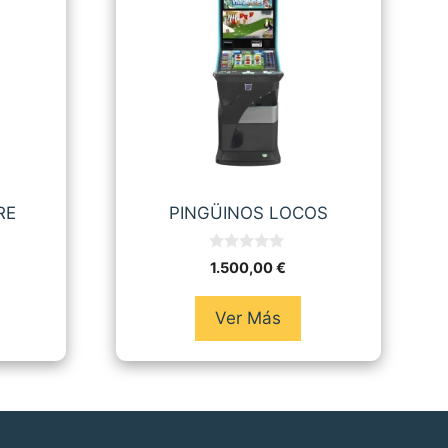
RE
PINGÜINOS LOCOS
0
1.500,00
€
d
e
5
Ver Más