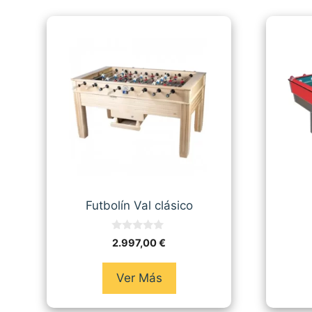
Futbolín Val clásico
0
2.997,00
€
d
e
5
Ver Más