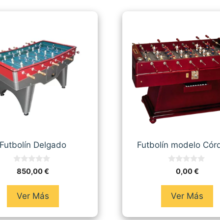
Futbolín Delgado
Futbolín modelo Cór
0
0
850,00
€
0,00
€
d
d
e
e
5
5
Ver Más
Ver Más