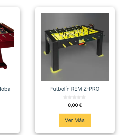
doba
Futbolín REM Z-PRO
0
0,00
€
d
e
5
Ver Más