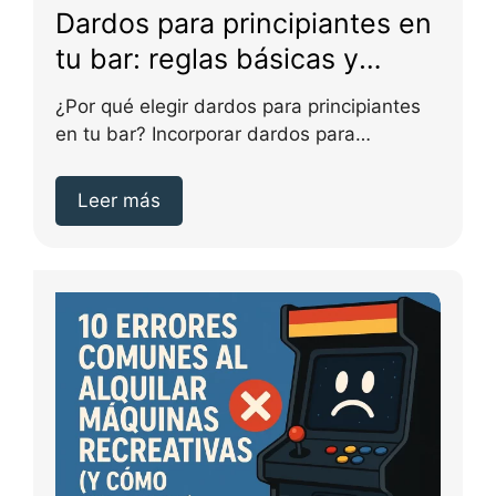
Dardos para principiantes en
tu bar: reglas básicas y
formatos rápidos de juego
¿Por qué elegir dardos para principiantes
en tu bar? Incorporar dardos para
principiantes en tu...
Leer más