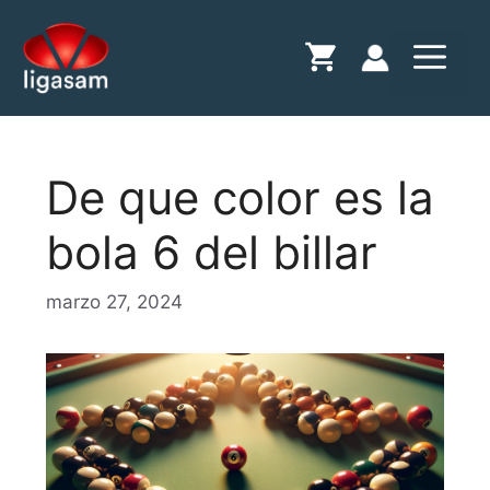
Saltar
al
Menú
contenido
De que color es la
bola 6 del billar
marzo 27, 2024