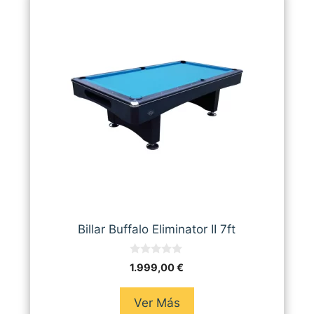
Billar Buffalo Eliminator II 7ft
0
1.999,00
€
d
e
5
Ver Más