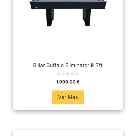
Billar Buffalo Eliminator III 7ft
0
1.999,00
€
d
e
5
Ver Más