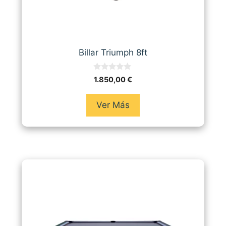
Billar Triumph 8ft
0
1.850,00
€
d
e
5
Ver Más