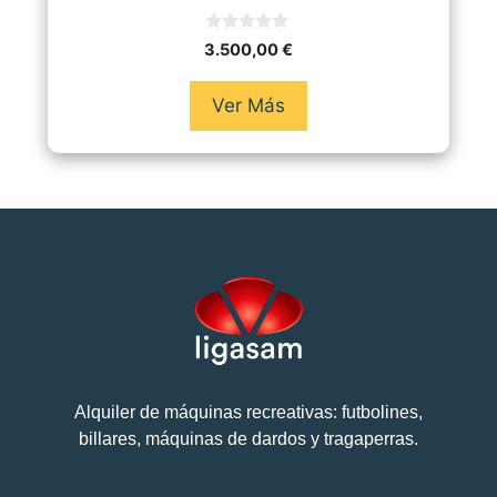
0
3.500,00
€
d
e
5
Ver Más
Alquiler de máquinas recreativas: futbolines,
billares, máquinas de dardos y tragaperras.