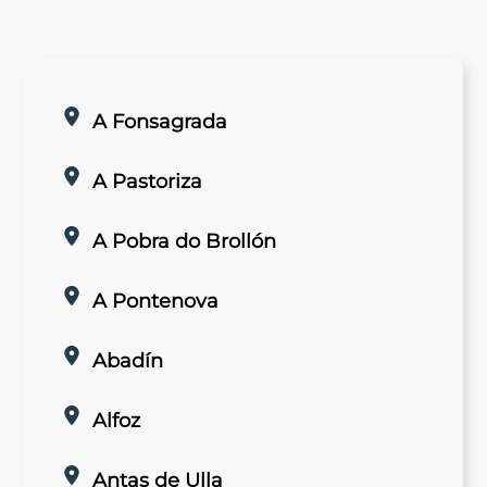
A Fonsagrada
A Pastoriza
A Pobra do Brollón
A Pontenova
Abadín
Alfoz
Antas de Ulla