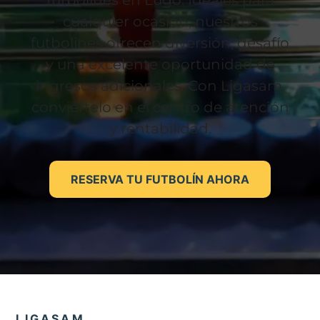
futbolines en Lugo. Ideales para
cualquier ocasión, nuestros
futbolines ofrecen diversión, desafío
y una excelente oportunidad de
ingresos adicionales. Con Ligasam,
conviértelo en el centro de atención
y rentabilidad.
RESERVA TU FUTBOLÍN AHORA
LIGASAM