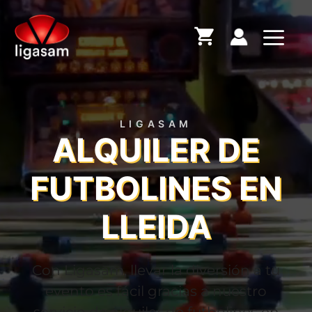
Saltar
al
Menú
contenido
LIGASAM
ALQUILER DE
FUTBOLINES EN
LLEIDA
Con Ligasam, llevar la diversión a tu
evento es fácil gracias a nuestro