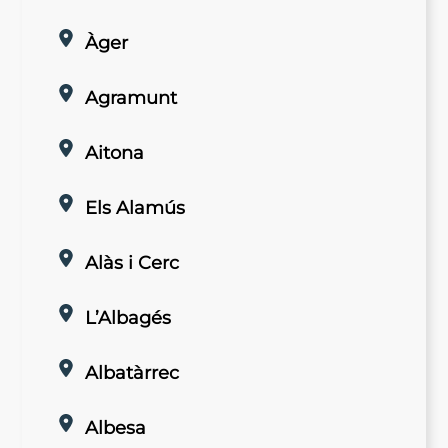
Àger
Agramunt
Aitona
Els Alamús
Alàs i Cerc
L’Albagés
Albatàrrec
Albesa