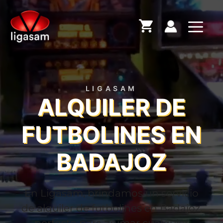
Saltar
al
Menú
contenido
LIGASAM
ALQUILER DE
FUTBOLINES EN
BADAJOZ
En Ligasam, brindamos un servicio
de alquiler de futbolines en Badajoz,