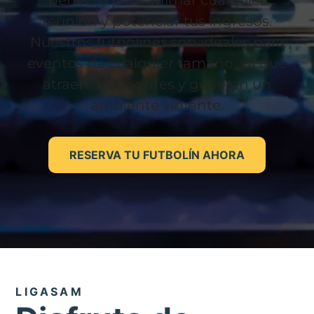
perfecto para animar cualquier
reunión y potenciar tus ingresos.
Nuestros futbolines son ideales para
eventos de cualquier tamaño, ya que
atraen a jugadores y generan un
ambiente vibrante.
RESERVA TU FUTBOLÍN AHORA
LIGASAM