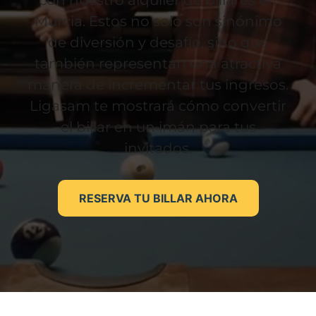
con nuestro alquiler de billares en
Murcia. Estos no solo son sinónimo
de diversión y desafío, sino que
también representan una atractiva
manera de incrementar tus ingresos.
Ligasam te mostrará cómo convertir
el billar en un imán para tus
invitados.
RESERVA TU BILLAR AHORA